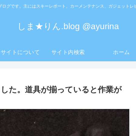
ブログです。主にはスキーレポート、カーメンテナンス、ガジェットレ
しま★りん.blog @ayurina
のサイトについて
サイト内検索
ホーム
ました。道具が揃っていると作業が