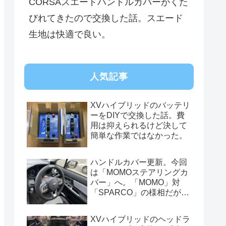
CORSAスエードハンドルカバーがくた
びれてきたので交換した話。スエード
生地は快適で良い。
人気記事
XVハイブリッドのバッテリ
ーをDIYで交換した話。費
用は抑えられるけど決して
簡単な作業ではなかった。
ハンドルカバー更新。今回
は「MOMOステアリングカ
バー」へ。「MOMO」対
「SPARCO」の様相だが、
俺的には今はまだSPARCO
を推す。
XVハイブリッドのヘッドラ