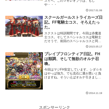
スイベ。このマギレオブリは、もし
や・・・
2017.01.06
スクールガールストライカーズ日
ゲーム
記。FF竜騎士コス、そろえたっ
た。
スクストは特訓期間です。今回は赤魔道
士コス。そしてスペシャルコスは竜騎士
だそうで、前回のスペシャルコスと同
様、スコア報酬のSRガチャの先に並んで
2015.05.17
います。ここまでポイント貯めるの、大
変なんですが・・・
ブレイブフロンティア日記。FH
ゲーム
は順調、そして無欲のオルナ召
喚。
今回はマジFH安定しています。シダ☆６
はやっぱ強力。でも流石に運が悪いと負
けますね。そういえばオルナ引きまし
た。
2014.11.19
スポンサーリンク