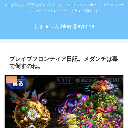
そこはかとない日常を綴るブログです。主にはスキーレポート、カーメンテナ
ンス、ガジェットレビュー、ドライブ記録です。
しま★りん.blog @ayurina
ブレイブフロンティア日記。メダンチは毒
で倒すのね。
ゲーム