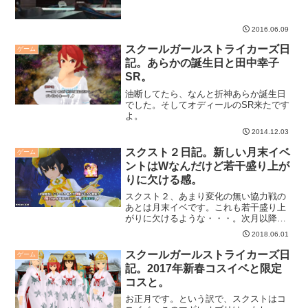
2016.06.09
スクールガールストライカーズ日
ゲーム
記。あらかの誕生日と田中幸子
SR。
油断してたら、なんと折神あらか誕生日
でした。そしてオディールのSR来たです
よ。
2014.12.03
スクスト２日記。新しい月末イベ
ゲーム
ントはWなんだけど若干盛り上が
りに欠ける感。
スクスト２、あまり変化の無い協力戦の
あとは月末イベです。これも若干盛り上
がりに欠けるような・・・。次月以降に
期待しましょう。
2018.06.01
スクールガールストライカーズ日
ゲーム
記。2017年新春コスイベと限定
コスと。
お正月です。という訳で、スクストはコ