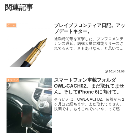
関連記事
ブレイブフロンティア日記。アッ
ゲーム
プデートキター。
通勤時間帯を直撃した、ブレフロメンテ
ナンス遅延。結構大量に機能リリースさ
れてるんで、さもありなん、と思いつ
つ。
2014.08.06
スマートフォン車載フォルダ
ドライブ
OWL-CACH02。まだ取れてませ
ん。そしてiPhone 6に向けて。
そういえば、OWL-CACH02、装着から２
ヶ月ほと経ちます。まだ取れてません。
快調です。もうこれでいいや、って感
じ。さて、iPhone 6 Plusが来ます。こい
つで支えられるでしょうか・・・。