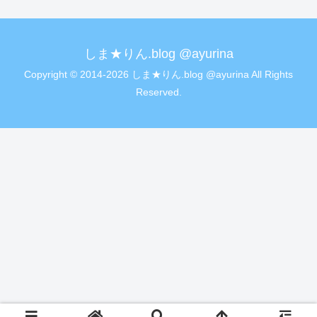
しま★りん.blog @ayurina
Copyright © 2014-2026 しま★りん.blog @ayurina All Rights
Reserved.