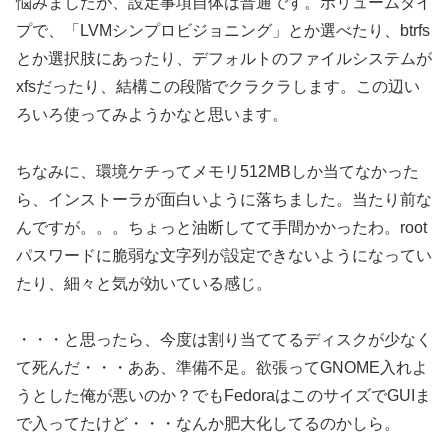
悩みましたが、設定事項自体は普通です。ボリュームタイ
プで、「LVMシンプロビジョニング」とか選べたり、btrfs
とか選択肢にあったり、デフォルトのファイルシステムが
xfsだったり、結構この段階でクラクラします。この辺い
ろいろ使ってみようかなと思います。
ちなみに、環境ケチってメモリ512MBしか当てなかった
ら、インストーラが面白いように落ちました。当たり前な
んですが。。。ちょっと油断してて手間かかったわ。
root
パスワードに脆弱な文字列が設定できないようになってい
たり、細々と気が効いている感じ。
・・・と思ったら、今度は割り当ててるディスクが少なく
て死んだ・・・ああ、準備不足。欲張ってGNOME入れよ
うとした俺が悪いのか？でもFedoraはこのサイズでGUIま
で入ってたけど・・・なんか肥大化してるのかしら。