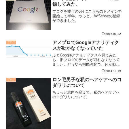
録してみた。
ブログを昨年の6月にこちらのドメインで
開始して半年。やっと、AdSenseの登録
ができました。
2015.01.22
アメブロでGoogleアナリティク
ブログ
スが動かなくなっていた
ふとGoogleアナリティクスを見てみた
ら、旧ブログのデータが取れなくなって
ました。どうやら機能強化で、何か動き
が変わったらしい。
2014.10.19
ロン毛男子な私のヘアケアへのコ
ブログ
ダワリについて
ちょっと志向を変えて。私のヘアケアへ
のコダワリについて。