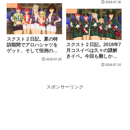
2018.07.30
ゲーム
ゲーム
スクスト２日記。夏の特
スクスト２日記。2018年7
訓期間でアロハシャツを
月コスイベは久々の謎解
ゲット、そして恒例の水
きイベ。今回も難しかっ
着コスはやっぱり・・・
2018.07.20
た。
2018.07.10
スポンサーリンク