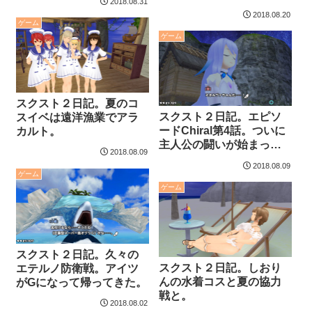
2018.08.31
2018.08.20
ゲーム
ゲーム
スクスト２日記。夏のコ
スクスト２日記。エピソ
スイベは遠洋漁業でアラ
ードChiral第4話。ついに
カルト。
主人公の闘いが始まっ
2018.08.09
た。
2018.08.09
ゲーム
ゲーム
スクスト２日記。久々の
スクスト２日記。しおり
エテルノ防衛戦。アイツ
んの水着コスと夏の協力
がGになって帰ってきた。
戦と。
2018.08.02