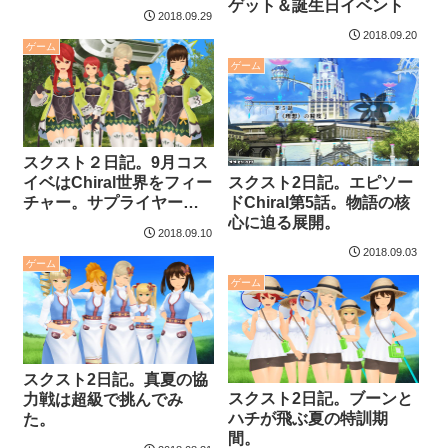
ゲット＆誕生日イベント
2018.09.29
2018.09.20
ゲーム
ゲーム
スクスト２日記。9月コス
スクスト2日記。エピソー
イベはChiral世界をフィー
ドChiral第5話。物語の核
チャー。サプライヤーコ
心に迫る展開。
スをゲット。
2018.09.10
2018.09.03
ゲーム
ゲーム
スクスト2日記。真夏の協
スクスト2日記。ブーンと
力戦は超級で挑んでみ
ハチが飛ぶ夏の特訓期
た。
間。