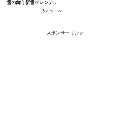
雪の舞う新雪ゲレンデが
とても気持ちよく楽しか
2025.02.22
った。ぜひ滑りに行って
みてほしい。
スポンサーリンク