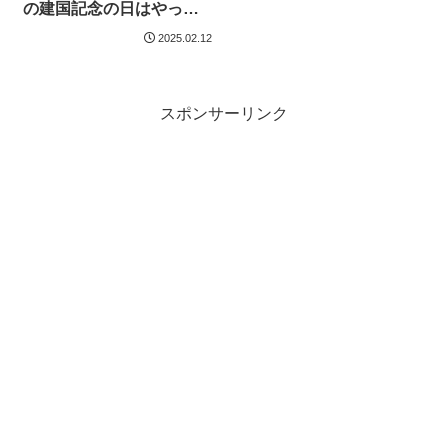
の建国記念の日はやっぱ
り混んでたけど、このス
2025.02.12
キー場はリフト待ち知ら
ず。気温が低くて雪質良
くて、急斜面もコブも楽
しめた話。
スポンサーリンク