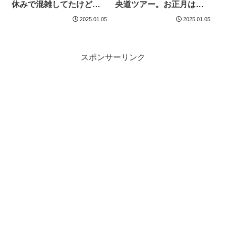
休みで混雑してたけどリ
央道ツアー。お正月はや
フト待ち無しで滑りまく
っぱり混んでいた。期せ
2025.01.05
2025.01.05
り。ケーキも美味しくて
ずしてコブを滑れた話。
大満足なシーズン初訪問
だった。
スポンサーリンク