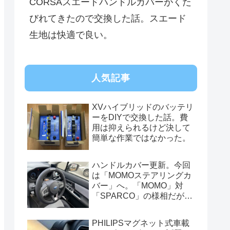
CORSAスエードハンドルカバーがくた
びれてきたので交換した話。スエード
生地は快適で良い。
人気記事
XVハイブリッドのバッテリ
ーをDIYで交換した話。費
用は抑えられるけど決して
簡単な作業ではなかった。
ハンドルカバー更新。今回
は「MOMOステアリングカ
バー」へ。「MOMO」対
「SPARCO」の様相だが、
俺的には今はまだSPARCO
を推す。
PHILIPSマグネット式車載