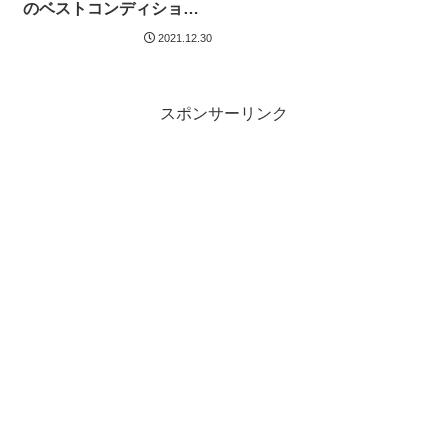
のベストコンディショ
ン。青い空と雪山はそれ
2021.12.30
だけで絵になるねえ。
スポンサーリンク