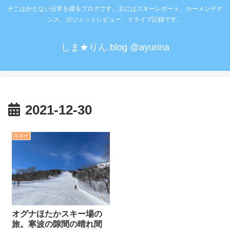
そこはかとない日常を綴るブログです。主にはスキーレポート、カーメンテナ
ンス、ガジェットレビュー、ドライブ記録です。
しま★りん.blog @ayurina
2021-12-30
スキー
オグナほたかスキー場の
旅。寒波の隙間の晴れ間