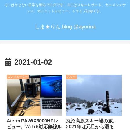
そこはかとない日常を綴るブログです。主にはスキーレポート、カーメンテナ
ンス、ガジェットレビュー、ドライブ記録です。
しま★りん.blog @ayurina
2021-01-02
コンピューター
スキー
Aterm PA-WX3000HPレ
丸沼高原スキー場の旅。
ビュー。Wi-fi 6対応無線ル
2021年は元旦から滑る、