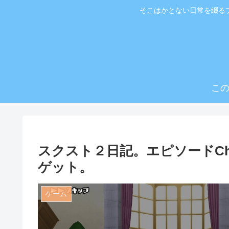
そこはかとない日常を綴る
こ
スクスト２日記。エピソードChira
ゲット。
ゲーム