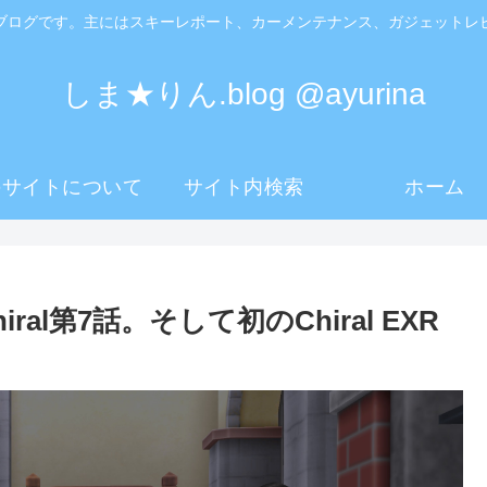
ブログです。主にはスキーレポート、カーメンテナンス、ガジェットレ
しま★りん.blog @ayurina
のサイトについて
サイト内検索
ホーム
l第7話。そして初のChiral EXR