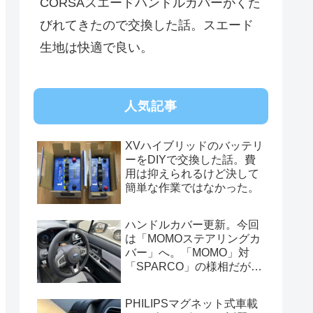
CORSAスエードハンドルカバーがくた
びれてきたので交換した話。スエード
生地は快適で良い。
人気記事
XVハイブリッドのバッテリ
ーをDIYで交換した話。費
用は抑えられるけど決して
簡単な作業ではなかった。
ハンドルカバー更新。今回
は「MOMOステアリングカ
バー」へ。「MOMO」対
「SPARCO」の様相だが、
俺的には今はまだSPARCO
を推す。
PHILIPSマグネット式車載