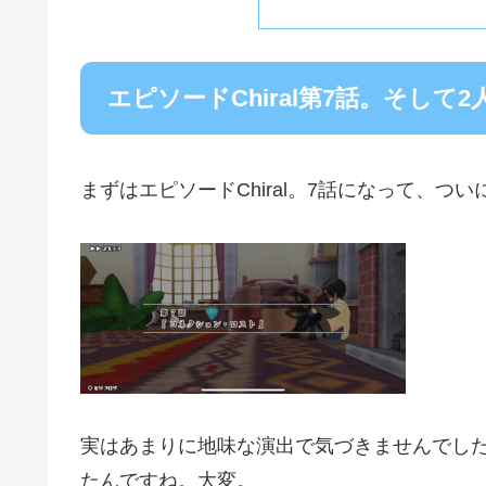
エピソードChiral第7話。そして
まずはエピソードChiral。7話になって、
実はあまりに地味な演出で気づきませんでし
たんですね。大変。