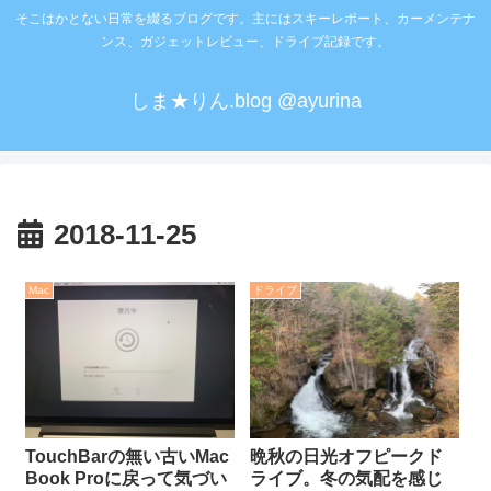
そこはかとない日常を綴るブログです。主にはスキーレポート、カーメンテナ
ンス、ガジェットレビュー、ドライブ記録です。
しま★りん.blog @ayurina
2018-11-25
Mac
ドライブ
TouchBarの無い古いMac
晩秋の日光オフピークド
Book Proに戻って気づい
ライブ。冬の気配を感じ