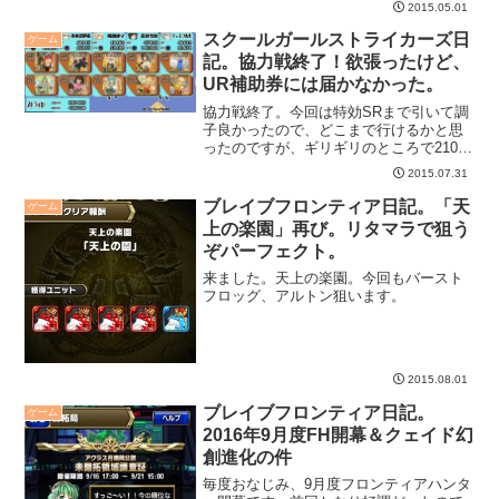
2015.05.01
スクールガールストライカーズ日
ゲーム
記。協力戦終了！欲張ったけど、
UR補助券には届かなかった。
協力戦終了。今回は特効SRまで引いて調
子良かったので、どこまで行けるかと思
ったのですが、ギリギリのところで21000
位のUR補助券には届かずじまいでした。
2015.07.31
がっかり。
ブレイブフロンティア日記。「天
ゲーム
上の楽園」再び。リタマラで狙う
ぞパーフェクト。
来ました。天上の楽園。今回もバースト
フロッグ、アルトン狙います。
2015.08.01
ブレイブフロンティア日記。
ゲーム
2016年9月度FH開幕＆クェイド幻
創進化の件
毎度おなじみ、9月度フロンティアハンタ