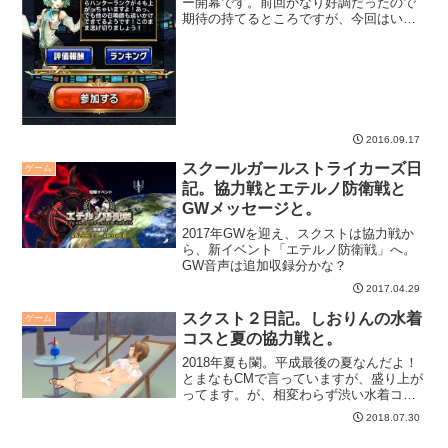
ー開幕です。前回かなり好調だったので
期待の持てるところですが、今回はいか
に。そしてクェイドとセルハの幻創進化
開放。セルハは持ってないので、クェイ
ド幻創進化してみましたよ。
2016.09.17
スクールガールストライカーズ日
ゲーム
記。協力戦とエテルノ防衛戦と
GWメッセージと。
2017年GWを迎え、スクストは協力戦か
ら、新イベント「エテルノ防衛戦」へ。
GW音声は追加収録分かな？
2017.04.29
スクスト２日記。しおりんの水着
ゲーム
コスと夏の協力戦と。
2018年夏も闌。平成最後の夏なんだよ！
とまなもCMで言っていますが、盛り上が
ってます。が、相変わらず渋い水着コ
ス、今年もしおりんで決定です。そして
2018.07.30
夏の協力戦です。