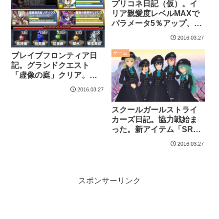
プリコネ日記（仮）。イ
リア親愛度レベルMAXで
パラメータ5％アップ、っ
て、ちょっと寂しい気
2016.03.27
が。
ゲーム
ブレイブフロンティア日
記。グランドクエスト
「虚像の庭」クリア。パ
リス☆６と、親愛なるロ
2016.03.27
ゼッタ☆７。
スクールガールストライ
カーズ日記。協力戦始ま
った。新アイテム「SRリ
ライター」入手条件厳し
2016.03.27
くね？
スポンサーリンク