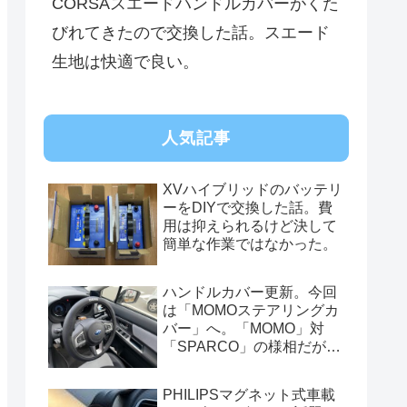
CORSAスエードハンドルカバーがくた
びれてきたので交換した話。スエード
生地は快適で良い。
人気記事
XVハイブリッドのバッテリ
ーをDIYで交換した話。費
用は抑えられるけど決して
簡単な作業ではなかった。
ハンドルカバー更新。今回
は「MOMOステアリングカ
バー」へ。「MOMO」対
「SPARCO」の様相だが、
俺的には今はまだSPARCO
を推す。
PHILIPSマグネット式車載