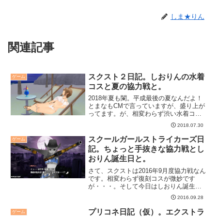
しま★りん
関連記事
スクスト２日記。しおりんの水着
ゲーム
コスと夏の協力戦と。
2018年夏も闌。平成最後の夏なんだよ！
とまなもCMで言っていますが、盛り上が
ってます。が、相変わらず渋い水着コ
ス、今年もしおりんで決定です。そして
2018.07.30
夏の協力戦です。
スクールガールストライカーズ日
ゲーム
記。ちょっと手抜きな協力戦とし
おりん誕生日と。
さて、スクストは2016年9月度協力戦なん
です。相変わらず復刻コスが微妙です
が・・・。そして今日はしおりん誕生
日。
2016.09.28
プリコネ日記（仮）。エクストラ
ゲーム