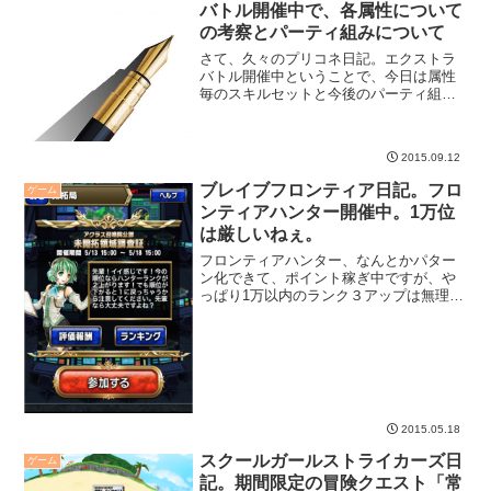
バトル開催中で、各属性について
の考察とパーティ組みについて
さて、久々のプリコネ日記。エクストラ
バトル開催中ということで、今日は属性
毎のスキルセットと今後のパーティ組み
の考え方を書いてみたいと思います。
2015.09.12
ブレイブフロンティア日記。フロ
ゲーム
ンティアハンター開催中。1万位
は厳しいねぇ。
フロンティアハンター、なんとかパター
ン化できて、ポイント稼ぎ中ですが、や
っぱり1万以内のランク３アップは無理っ
ぽいです。
2015.05.18
スクールガールストライカーズ日
ゲーム
記。期間限定の冒険クエスト「常