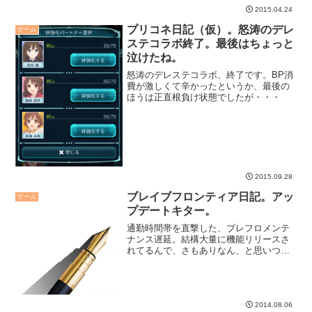
2015.04.24
プリコネ日記（仮）。怒涛のデレ
ゲーム
ステコラボ終了。最後はちょっと
泣けたね。
怒涛のデレステコラボ、終了です。BP消
費が激しくて辛かったというか、最後の
ほうは正直根負け状態でしたが・・・
2015.09.28
ブレイブフロンティア日記。アッ
ゲーム
プデートキター。
通勤時間帯を直撃した、ブレフロメンテ
ナンス遅延。結構大量に機能リリースさ
れてるんで、さもありなん、と思いつ
つ。
2014.08.06