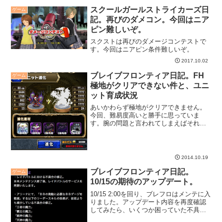
スクールガールストライカーズ日
ゲーム
記。再びのダメコン。今回はニア
ピン難しいぞ。
スクストは再びのダメージコンテストで
す。今回はニアピン条件難しいぞ。
2017.10.02
ブレイブフロンティア日記。FH
ゲーム
極地がクリアできない件と、ユニ
ット育成状況
あいかわらず極地がクリアできません。
今回、難易度高いと勝手に思っていま
す。腕の問題と言われてしまえばそれま
でですが・・・それよりシダ君です。☆
６シダ君、欲しい。
2014.10.19
ブレイブフロンティア日記。
ゲーム
10/15の期待のアップデート。
10/15 2:00を回り、ブレフロはメンテに入
りました。アップデート内容を再度確認
してみたら、いくつか困っていた不具合
が治るようなので、期待しちゃいます。