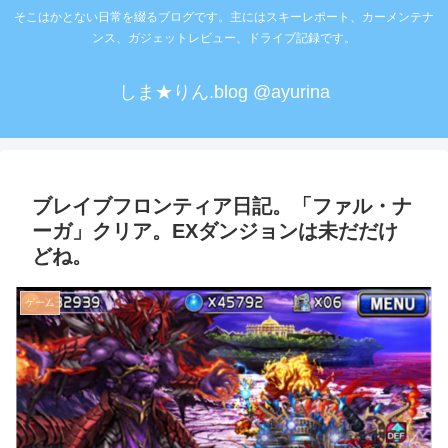
そこはかとない日常を綴るブログです。主にはスキーレポート、カーメンテナ
ンス、ガジェットレビュー、ドライブ記録です。
しま★りん.blog @ayurina
ブレイブフロンティア日記。「ファル・ナ
ーガ」クリア。EXダンジョンは未だだけ
どね。
ゲーム