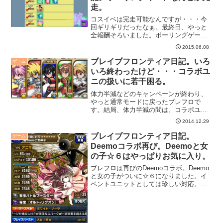
走。
コスイベは完走可能なんですが・・・今
回ギリギリだったなぁ。最終日、やっと
全報酬そろいました。ボーリングゲーム
は結構楽しい。
2015.06.08
ブレイブフロンティア日記。いろ
ゲーム
いろ終わったけど・・・コラボユ
ニの扱いに若干困る。
体力半減などのキャンペーンが終わり、
やっと通常モードに戻ったブレフロで
す。結局、体力半減の間は、コラボユニ
集めに奔走してしまいましたが・・・こ
2014.12.29
れで良かったのかなぁ。
ブレイブフロンティア日記。
ゲーム
Deemoコラボ再び。Deemoと女
の子☆６はやっぱりお気に入り。
ブレフロは再びのDeemoコラボ。Deemo
と女の子がついに☆６になりました。イ
ベントユニットとしては珍しい対応。や
っぱDeemoと女の子、良いです。