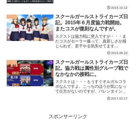
2015.10.12
スクールガールストライカーズ日
ゲーム
記。2015年６月度協力戦開始。
またコスが復刻なんですが。
スクストは協力戦に突入ですが・・・ま
たコスがセーラー服って、真新しさが感
じられず、若干やる気失せてます
が・・・UR補助券目指して頑張ろう！っ
2015.06.23
て感じ（苦笑）。
スクールガールストライカーズ日
ゲーム
記。協力戦は属性別グループ戦で
なかなかの接戦に。
スクストは・・・もうすぐオルガルコラ
ボなんですよ。こっちのほうが気になっ
て仕方がないのですが、バレンタインイ
ベとかいろいろあって・・・協力戦で
2017.02.17
す。今回の属性対抗戦はなかなかの接戦
だったのね。久々のグループ対抗戦。今
回は属性別。最近、スクスト...
スポンサーリンク