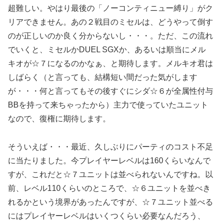
超難しい。やはり最後の「ノーコンティニュー縛り」がク
リアできません。あの２戦目のミセルは、どうやって倒す
のが正しいのか良く分からないし・・・。ただ、この流れ
でいくと、ミセルかDUEL SGXか、あるいは順当にメル
キオが☆７になるのかなぁ、と期待します。メルキオ君は
しばらく（と言っても、結構短い間だった気がします
が・・・何と言ってもその後すぐにシダ☆６が全属性付与
BBを持って来ちゃったから）主力で使っていたユニット
なので、復権に期待します。
そういえば・・・最近、久しぶりにパーティのコスト不足
に当たりました。今プレイヤーレベルは160くらいなんで
すが、これだと☆７ユニットは並べられないんですね。以
前、レベル110くらいのところで、☆６ユニットを並べき
れるかという境界があったんですが、☆７ユニット並べる
にはプレイヤーレベルはいくつくらい必要なんだろう、