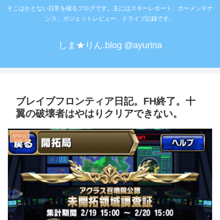
そこはかとない日常を綴るブログです。主にはスキーレポート、カーメンテナ
ンス、ガジェットレビュー、ドライブ記録です。
しま★りん.blog @ayurina
ブレイブフロンティア日記。FH終了。十
翼の破壊者はやはりクリアできない。
ゲーム