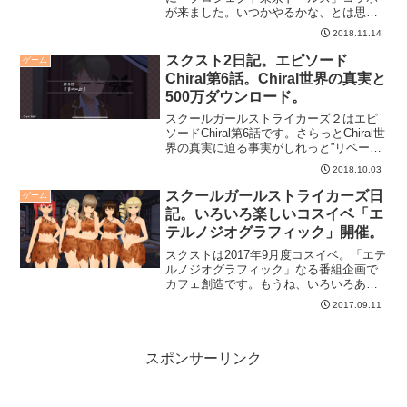
が来ました。いつかやるかな、とは思っ
ていたのですが、なんという俺得企画、
2018.11.14
って感じで盛り上がっています。
スクスト2日記。エピソード
ゲーム
Chiral第6話。Chiral世界の真実と
500万ダウンロード。
スクールガールストライカーズ２はエピ
ソードChiral第6話です。さらっとChiral世
界の真実に迫る事実がしれっと”リベー
ル”されてきましたね。以下、ネタバレあ
2018.10.03
りますので、これから楽しみたい方は見
ないことをオススメします。ご自身でプ
スクールガールストライカーズ日
ゲーム
レイし...
記。いろいろ楽しいコスイベ「エ
テルノジオグラフィック」開催。
スクストは2017年9月度コスイベ。「エテ
ルノジオグラフィック」なる番組企画で
カフェ創造です。もうね、いろいろあり
すぎて面白すぎるイベントでした。
2017.09.11
スポンサーリンク