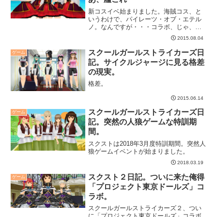
新コスイベ始まりました。海賊コス、と
いうわけで、パイレーツ・オブ・エテル
ノ。なんですが・・・コラボ、じゃ、な
い、よね？
2015.08.04
スクールガールストライカーズ日
ゲーム
記。サイクルジャージに見る格差
の現実。
格差。
2015.06.14
スクールガールストライカーズ日
ゲーム
記。突然の人狼ゲームな特訓期
間。
スクストは2018年3月度特訓期間。突然人
狼ゲームイベントが始まりました。
2018.03.19
スクスト２日記。ついに来た俺得
ゲーム
「プロジェクト東京ドールズ」コ
ラボ。
スクールガールストライカーズ２、つい
に「プロジェクト東京ドールズ」コラボ