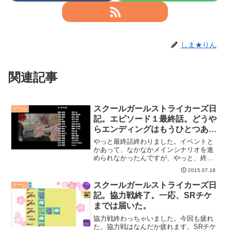
しま★りん
関連記事
スクールガールストライカーズ日
ゲーム
記。エピソード１最終話。どうや
らエンディングはもうひとつある
らしい。
やっと最終話終わりました。イベントと
かあって、なかなかメインシナリオを進
められなかったんですが、やっと、終わ
った。感動の、最終話？
2015.07.18
スクールガールストライカーズ日
ゲーム
記。協力戦終了。一応、SRチケ
までは届いた。
協力戦終わっちゃいました。今回も疲れ
た。協力戦はなんだか疲れます。SRチケ