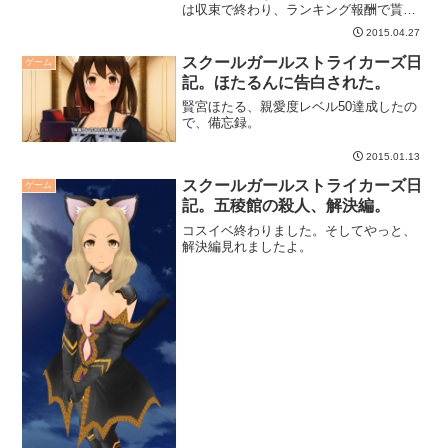
は収束で終わり、ランキング報酬で貰っ
たレアチケでチカちゃん変身コスゲッ
2015.04.27
ト、と、そんな感じです。
スクールガールストライカーズ日
ゲーム
記。ほたるんに告白された。
賢宮ほたる、親愛度レベル50達成したの
で、備忘録。
2015.01.13
スクールガールストライカーズ日
ゲーム
記。五稜館の殺人、解決編。
コスイベ終わりました。そしてやっと、
解決編見れましたよ。