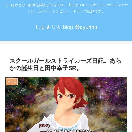
そこはかとない日常を綴るブログです。主にはスキーレポート、カーメンテナ
ンス、ガジェットレビュー、ドライブ記録です。
しま★りん.blog @ayurina
スクールガールストライカーズ日記。あら
かの誕生日と田中幸子SR。
ゲーム