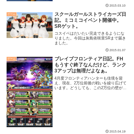
2015.03.10
スクールガールストライカーズ日
ゲーム
記。ミコミコイベント開催中。
SRゲット。
コスイベはだいたい完走できるようにな
りました。今回は灰島依咲里SRまで届き
ました。
2015.01.07
ブレイブフロンティア日記。FH
ゲーム
もうすぐ終了なんだけど、ランク
3アップは無理だよなぁ。
4月度フロンティアハンターも佳境を迎
え、現在、2万位前後の戦いを繰り広げて
います。どうしても、この2万位の壁が超
えられず、ハンターランク3つ上がる1万
位以内ってのは、どう考えても無理っぽ
い・・・。
2015.04.19