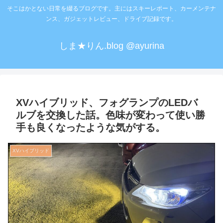
そこはかとない日常を綴るブログです。主にはスキーレポート、カーメンテナ
ンス、ガジェットレビュー、ドライブ記録です。
しま★りん.blog @ayurina
XVハイブリッド、フォグランプのLEDバ
ルブを交換した話。色味が変わって使い勝
手も良くなったような気がする。
XVハイブリッド