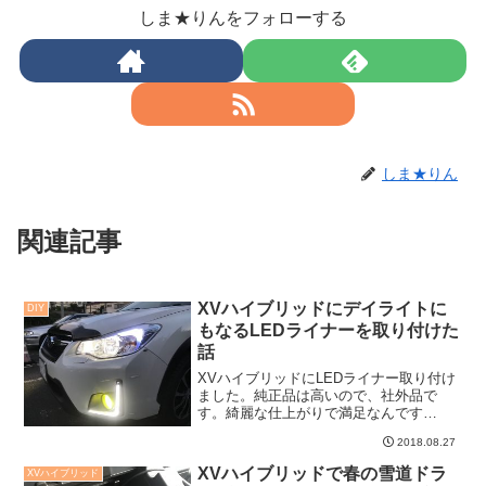
しま★りんをフォローする
しま★りん
関連記事
XVハイブリッドにデイライトに
DIY
もなるLEDライナーを取り付けた
話
XVハイブリッドにLEDライナー取り付け
ました。純正品は高いので、社外品で
す。綺麗な仕上がりで満足なんです
が・・・これDIYで取り付けるのは酷で
2018.08.27
す。
XVハイブリッドで春の雪道ドラ
XVハイブリッド