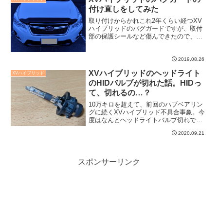
付け直しをしてみた
取り付けからかれこれ2年くらい経つXV
ハイブリッドのバグガードですが、取付
部の保護シールなど傷んできたので、付
け直しをしてみました。これ定期的にメ
ンテしないと駄目なヤツですね。今後は
ちゃんとバグガード外して洗車します。
2019.08.26
XVハイブリッドのヘッドライト
XVハイブリッド
のHIDバルブが切れた話。HIDっ
て、切れるの…？
10万キロを超えて、前回のハブベアリン
グに続くXVハイブリッド不具合事象。今
度はなんとヘッドライトバルブ切れで
す。まさか切れるとは思っていなかった
2020.09.21
のでディーラーに持ち込みましたが、や
っぱり高かった・・・。
スポンサーリンク