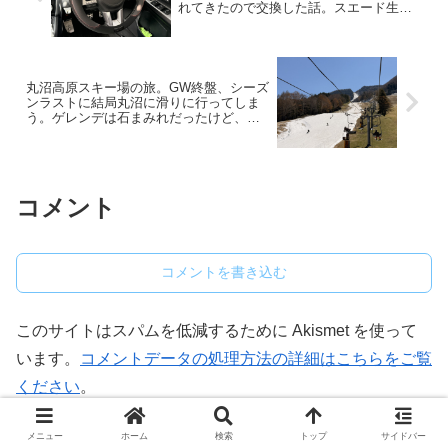
れてきたので交換した話。スエード生地
は快適で良い。
丸沼高原スキー場の旅。GW終盤、シーズ
ンラストに結局丸沼に滑りに行ってしま
う。ゲレンデは石まみれだったけど、何
故かテンション上がって楽しかった。
コメント
コメントを書き込む
このサイトはスパムを低減するために Akismet を使って
います。
コメントデータの処理方法の詳細はこちらをご覧
ください
。
メニュー
ホーム
検索
トップ
サイドバー
ホーム
XVハイブリッド