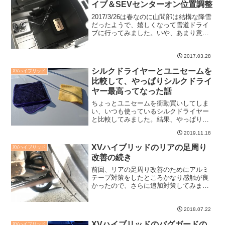
イブ＆SEVセンターオン位置調整
2017/3/26は春なのに山間部は結構な降雪
だったようで、嬉しくなって雪道ドライ
ブに行ってみました。いや、あまり意味
は無いです。ところでSEVセンターオン
の位置調整しましたよ。
2017.03.28
シルクドライヤーとユニセームを
XVハイブリッド
比較して、やっぱりシルクドライ
ヤー最高ってなった話
ちょっとユニセームを衝動買いしてしま
い、いつも使っているシルクドライヤー
と比較してみました。結果、やっぱりシ
ルクドライヤー最高じゃね？って気持ち
2019.11.18
になったのでした。
XVハイブリッドのリアの足周り
XVハイブリッド
改善の続き
前回、リアの足周り改善のためにアルミ
テープ対策をしたところかなり感触が良
かったので、さらに追加対策してみまし
た。さらに良くなりましたよ。
2018.07.22
XVハイブリッドのバグガードの
XVハイブリッド