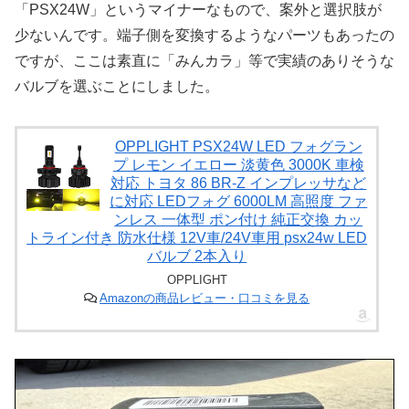
「PSX24W」というマイナーなもので、案外と選択肢が
少ないんです。端子側を変換するようなパーツもあったの
ですが、ここは素直に「みんカラ」等で実績のありそうな
バルブを選ぶことにしました。
OPPLIGHT PSX24W LED フォグラン
プ レモン イエロー 淡黄色 3000K 車検
対応 トヨタ 86 BR-Z インプレッサなど
に対応 LEDフォグ 6000LM 高照度 ファ
ンレス 一体型 ポン付け 純正交換 カッ
トライン付き 防水仕様 12V車/24V車用 psx24w LED
バルブ 2本入り
OPPLIGHT
Amazonの商品レビュー・口コミを見る