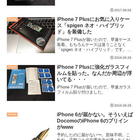
2017.09.04
iPhone 7 Plusにお気に入りケー
iPhone
ス「spigen ネオ・ハイブリッ
ド」を装備した
iPhone 7 Plusが届いたので、早速ケース
装着。もちろんケースは迷うことなく
「spigen ネオ・ハイブリッド」です。か
ろうじてガンメタルだけ在庫があったの
2016.09.29
で速攻発注。早速、届いたばかりの
iPhone 7 Plusに付けてみました。
iPhone 7 Plusに強化ガラスフィ
iPhone
ルムを貼った。なんだか周辺が浮
いてる・・・
iPhone 7 Plusが届いたので、早速ガラス
フィルム貼り付けました。
2016.09.28
iPhone 6が届かない。そういえば
iPhone
DocomoのiPhone 6のプリイン
がwww
予約したのに届かない〜。意味不明。こ
れね、店舗ごとの在庫余力が違ったんだ