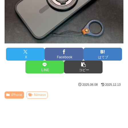
X
Facebook
はてブ
LINE
コピー
2025.06.08
2025.12.13
iPhone
Nimaso