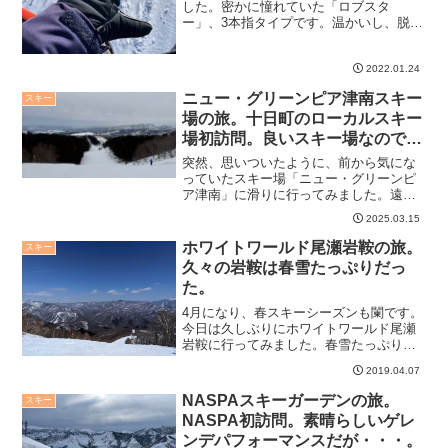
した。密かに憧れていた「ロブスタ
ー」、3本指タイプです。温かいし、脱着
も楽だし、便利です。
2022.01.24
ニュー・グリーンピア津南スキー
スキー
場の旅。十日町のローカルスキー
場初訪問。良いスキー場なので、
次回はトップシーズンに訪問した
突然、思いついたように、前から気にな
い。
っていたスキー場「ニュー・グリーンピ
ア津南」に滑りに行ってみました。遠い
けど、良いスキー場ですね。ただ、やっ
2025.03.15
ぱり本当の魅力は非圧雪ゾーンなのかな
と思いました。あとはクワッドリフト速
ホワイトワールド尾瀬岩鞍の旅。
スキー
ければ最強格だというのが...
久々の岩鞍は春雪たっぷりだっ
た。
4月になり、春スキーシーズンも闌です。
今日は久しぶりにホワイトワールド尾瀬
岩鞍に行ってみました。春雪たっぷりで
楽しかったんですが、不整地はやっぱり
2019.04.07
難しいです。
NASPAスキーガーデンの旅。
スキー
NASPA初訪問。素晴らしいゲレ
ンデパフォーマンスだが・・・。