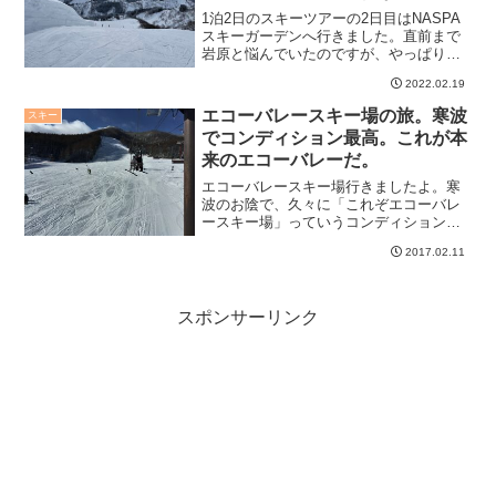
1泊2日のスキーツアーの2日目はNASPA
スキーガーデンへ行きました。直前まで
岩原と悩んでいたのですが、やっぱりこ
こはスキーヤーオンリーを貫くべきか
2022.02.19
な、ということでこちらへ。ただ、事前
情報通り、レストラン強気過ぎてくじけ
エコーバレースキー場の旅。寒波
スキー
ました。そうだNAS...
でコンディション最高。これが本
来のエコーバレーだ。
エコーバレースキー場行きましたよ。寒
波のお陰で、久々に「これぞエコーバレ
ースキー場」っていうコンディションで
した。最近、ガリガリのゴリゴリばっか
2017.02.11
りだったからねぇ。
スポンサーリンク