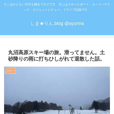
そこはかとない日常を綴るブログです。主にはスキーレポート、カーメンテナ
ンス、ガジェットレビュー、ドライブ記録です。
しま★りん.blog @ayurina
丸沼高原スキー場の旅。滑ってません。土
砂降りの雨に打ちひしがれて退散した話。
スキー