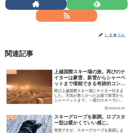
しま★りん
関連記事
上越国際スキー場の旅。再びのナ
スキー
イターは豪雪、新雪からシャーベ
ットまで堪能できる奇跡的コンデ
ィション。
再び上越国際スキー場にナイター行きま
した。天気が悪くかったお陰で新雪から
シャーベットまで、一度のスキーでいろ
んなコンディションが楽しめてすごく良
2018.02.25
かったですよ。
スキーグローブを新調。ロブスタ
スキー
ー型は暖かくていい感じ。
突然ですが、スキーグローブを新調しま