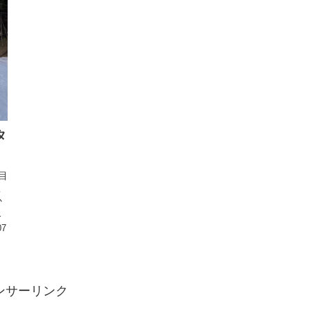
タ
目
こ
か
ン
07
ンサーリンク