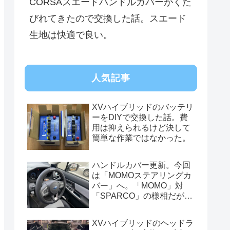
CORSAスエードハンドルカバーがくた
びれてきたので交換した話。スエード
生地は快適で良い。
人気記事
XVハイブリッドのバッテリ
ーをDIYで交換した話。費
用は抑えられるけど決して
簡単な作業ではなかった。
ハンドルカバー更新。今回
は「MOMOステアリングカ
バー」へ。「MOMO」対
「SPARCO」の様相だが、
俺的には今はまだSPARCO
を推す。
XVハイブリッドのヘッドラ