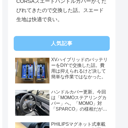
CORSAスエードハンドルカバーがくた
びれてきたので交換した話。スエード
生地は快適で良い。
人気記事
XVハイブリッドのバッテリ
ーをDIYで交換した話。費
用は抑えられるけど決して
簡単な作業ではなかった。
ハンドルカバー更新。今回
は「MOMOステアリングカ
バー」へ。「MOMO」対
「SPARCO」の様相だが、
俺的には今はまだSPARCO
を推す。
PHILIPSマグネット式車載