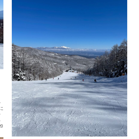
レ
に
キ
人
20