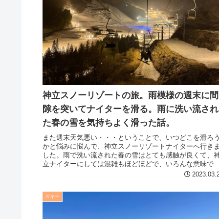
神立スノーリゾートの旅。雨模様の週末に間
隙を突いてナイターを滑る。雨に洗い流され
た春の雪を気持ちよく滑った話。
また週末天気悪い・・・ということで、いつどこを滑ろ
かと悩みに悩んで、神立スノーリゾートナイターへ行き
した。雨で洗い流された春の雪はとても感触が良くて、
立ナイターにしては混雑もほどほどで、いろんな意味で
常に良かったです。唯一、お風呂セ...
2023.03.
スキー