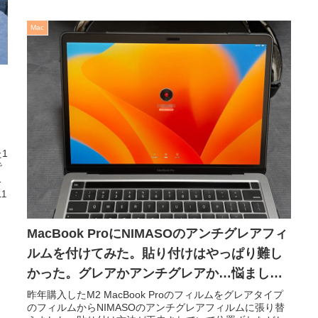
Mac
き
1
で
策
11
MacBook ProにNIMASOのアンチグレアフィ
ルムを付けてみた。貼り付けはやっぱり難し
かった。グレアかアンチグレアか…悩ましい
件。
昨年購入したM2 MacBook Proのフィルムをグレアタイプ
のフィルムからNIMASOのアンチグレアフィルムに張り替