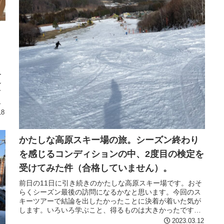
ー
ン
て
っ
18
かたしな高原スキー場の旅。シーズン終わり
を感じるコンディションの中、2度目の検定を
受けてみた件（合格していません）。
前日の11日に引き続きのかたしな高原スキー場です。おそ
らくシーズン最後の訪問になるかなと思います。今回のス
キーツアーで結論を出したかったことに決着が着いた気が
します。いろいろ学ぶこと、得るものは大きかったです
が、結局1級はそう簡単には受から...
2023.03.12