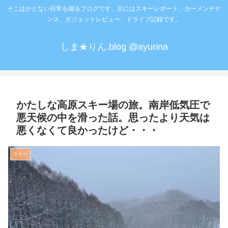
そこはかとない日常を綴るブログです。主にはスキーレポート、カーメンテナ
ンス、ガジェットレビュー、ドライブ記録です。
しま★りん.blog @ayurina
かたしな高原スキー場の旅。南岸低気圧で
悪天候の中を滑った話。思ったより天気は
悪くなくて良かったけど・・・
スキー