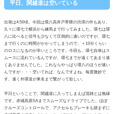
平日、関越道は空いている
出発は4:50頃。今回は環八高井戸界隈の渋滞の件もあり、
久々に環七で横浜から練馬まで行ってみました。環七は環
八に比べると信号も少なくて圧倒的に速いのですが、環七
まで行くのに時間がかかってしまうので、＋10分くらい
のロスになるのが辛いところです。今回も、環七自体はス
ムースに流れているんですが、環七までが遠くてあまり速
くありませんでした。これならやっぱり環八のほうが速い
んですが・・・空いてれば、なんですよね。毎度微妙で
す。速く外環道が東名まで繋がって欲しい。
平日ということで、関越道に入ってしまえば混雑とは無縁
です。赤城高原SAまでスムーズなドライブでした。ほぼ
クルーズコントロールで、アクセルもブレーキも踏まずに