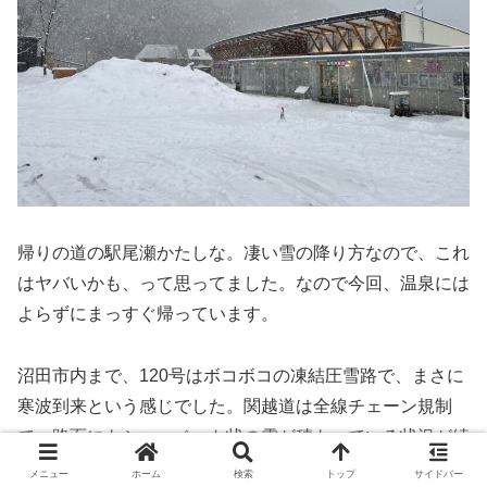
帰りの道の駅尾瀬かたしな。凄い雪の降り方なので、これ
はヤバいかも、って思ってました。なので今回、温泉には
よらずにまっすぐ帰っています。
沼田市内まで、120号はボコボコの凍結圧雪路で、まさに
寒波到来という感じでした。関越道は全線チェーン規制
で、路面にもシャーベット状の雪が積もっている状況が続
いていました。
メニュー
ホーム
検索
トップ
サイドバー