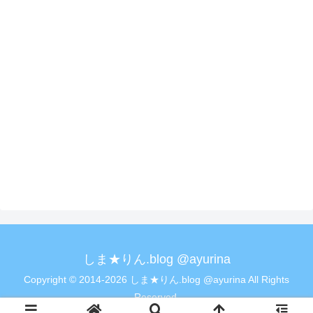
しま★りん.blog @ayurina
Copyright © 2014-2026 しま★りん.blog @ayurina All Rights
Reserved.