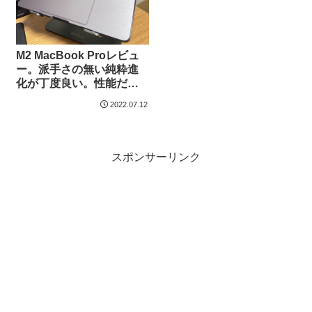
M2 MacBook Proレビュ
ー。派手さの無い純粋進
化が丁度良い。性能だけ
見ればM1で十分、長く使
2022.07.12
うならM2を、余裕があれ
ばMacBook Airを。
スポンサーリンク