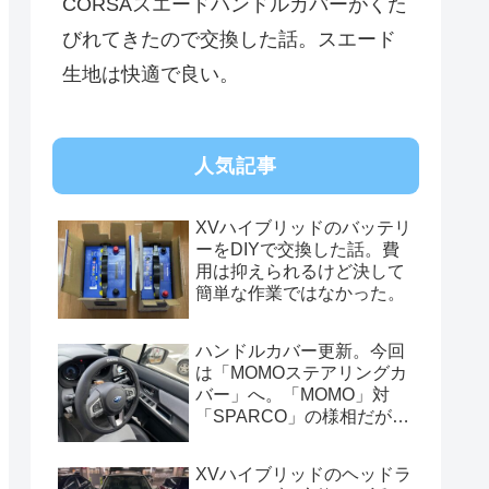
CORSAスエードハンドルカバーがくた
びれてきたので交換した話。スエード
生地は快適で良い。
人気記事
XVハイブリッドのバッテリ
ーをDIYで交換した話。費
用は抑えられるけど決して
簡単な作業ではなかった。
ハンドルカバー更新。今回
は「MOMOステアリングカ
バー」へ。「MOMO」対
「SPARCO」の様相だが、
俺的には今はまだSPARCO
を推す。
XVハイブリッドのヘッドラ