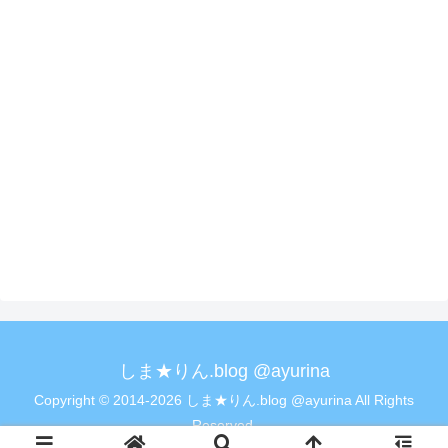
しま★りん.blog @ayurina
Copyright © 2014-2026 しま★りん.blog @ayurina All Rights
Reserved.