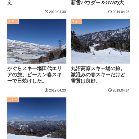
え
新雪パウダー＆GWの大混
雑
2019.04.30
2019.04.28
スキー
スキー
かぐらスキー場田代エリ
丸沼高原スキー場の旅。
アの旅。ピーカン春スキ
激混みの春スキーだけど
ーで日焼けした。
雪質は良好。
2019.04.20
2019.04.14
スキー