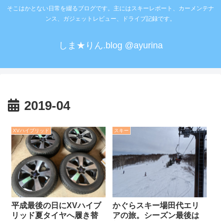
そこはかとない日常を綴るブログです。主にはスキーレポート、カーメンテナ
ンス、ガジェットレビュー、ドライブ記録です。
しま★りん.blog @ayurina
2019-04
XVハイブリッド
スキー
平成最後の日にXVハイブ
かぐらスキー場田代エリ
リッド夏タイヤへ履き替
アの旅。シーズン最後は