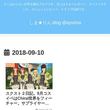
そこはかとない日常を綴るブログです。主にはスキーレポート、カーメンテナ
ンス、ガジェットレビュー、ドライブ記録です。
しま★りん.blog @ayurina
2018-09-10
ゲーム
スクスト２日記。9月コス
イベはChiral世界をフィー
チャー。サプライヤーコ
スをゲット。