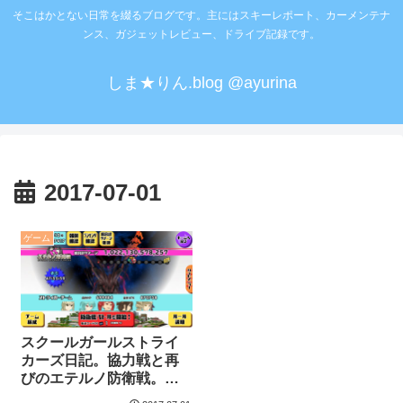
そこはかとない日常を綴るブログです。主にはスキーレポート、カーメンテナ
ンス、ガジェットレビュー、ドライブ記録です。
しま★りん.blog @ayurina
2017-07-01
ゲーム
スクールガールストライ
カーズ日記。協力戦と再
びのエテルノ防衛戦。目
標は一気に3兆へ