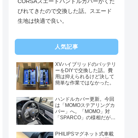
CORSAスエードハンドルカバーがくた
びれてきたので交換した話。スエード
生地は快適で良い。
人気記事
XVハイブリッドのバッテリ
ーをDIYで交換した話。費
用は抑えられるけど決して
簡単な作業ではなかった。
ハンドルカバー更新。今回
は「MOMOステアリングカ
バー」へ。「MOMO」対
「SPARCO」の様相だが、
俺的には今はまだSPARCO
を推す。
PHILIPSマグネット式車載