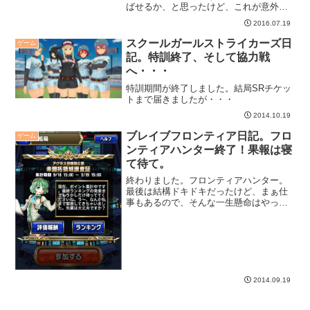
ばせるか、と思ったけど、これが意外に
も伸びなかった・・・。
2016.07.19
スクールガールストライカーズ日
ゲーム
記。特訓終了、そして協力戦
へ・・・
特訓期間が終了しました。結局SRチケッ
トまで届きましたが・・・
2014.10.19
ブレイブフロンティア日記。フロ
ゲーム
ンティアハンター終了！果報は寝
て待て。
終わりました。フロンティアハンター。
最後は結構ドキドキだったけど、まぁ仕
事もあるので、そんな一生懸命はやって
られない（苦笑）。
2014.09.19