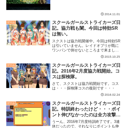
2014.11.01
スクールガールストライカーズ日
ゲーム
記。協力戦も闌。今回は特効SR
は無い。
スクストは協力戦開催中。今回は特効SR
は引いていません。レイドオブリが既に
ワンパンで倒せないところまで来ました
ので、ここからが勝負かな、と。
2015.10.25
スクールガールストライカーズ日
ゲーム
記。2016年2月度協力戦開始。コ
スは探検隊。
さて、スクストは協力戦開始です。コス
は・・・探検隊コスの復刻です・・・
2016.02.24
スクールガールストライカーズ日
ゲーム
記。特訓終わったけど・・・ポイ
ント伸びなかったのは全力攻撃の
せい？
うーん、2016年7月度特訓終了です。3連
休だったので、それなりにポイントも伸