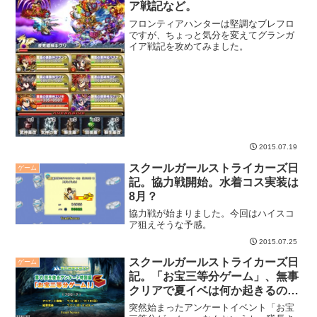
ア戦記など。
フロンティアハンターは堅調なブレフロ
ですが、ちょっと気分を変えてグランガ
イア戦記を攻めてみました。
2015.07.19
スクールガールストライカーズ日
ゲーム
記。協力戦開始。水着コス実装は
8月？
協力戦が始まりました。今回はハイスコ
ア狙えそうな予感。
2015.07.25
スクールガールストライカーズ日
ゲーム
記。「お宝三等分ゲーム」、無事
クリアで夏イベは何か起きるの
か？
突然始まったアンケートイベント「お宝