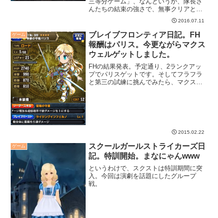
三等分ゲーム」、なんというか、隊長さ
んたちの結束の強さで、無事クリアとな
りました。
2016.07.11
ブレイブフロンティア日記。FH
ゲーム
報酬はパリス。今更ながらマクス
ウェルゲットしました。
FHの結果発表。予定通り、2ランクアッ
プでパリスゲットです。そしてフラフラ
と第三の試練に挑んでみたら、マクスウ
ェルゲットできました。
2015.02.22
スクールガールストライカーズ日
ゲーム
記。特訓開始。まなにゃんwww
というわけで、スクストは特訓期間に突
入。今回は演劇を話題にしたグループ
戦。