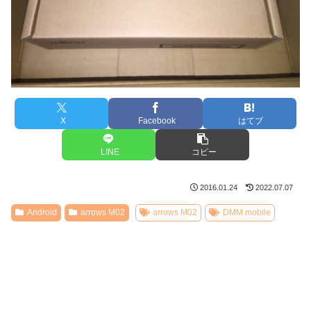
X
Facebook
はてブ
LINE
コピー
2016.01.24
2022.07.07
Android
arrows M02
arrows M02
DMM mobile