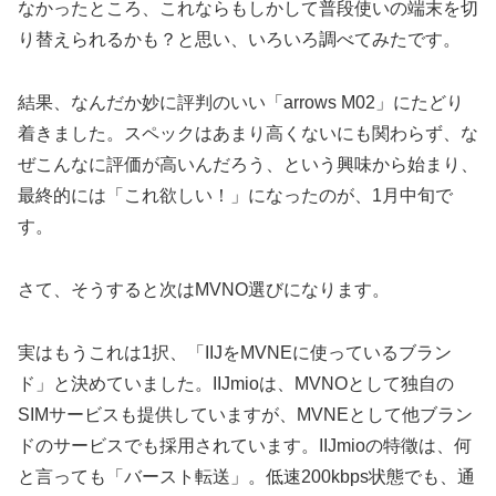
なかったところ、これならもしかして普段使いの端末を切
り替えられるかも？と思い、いろいろ調べてみたです。
結果、なんだか妙に評判のいい「arrows M02」にたどり
着きました。スペックはあまり高くないにも関わらず、な
ぜこんなに評価が高いんだろう、という興味から始まり、
最終的には「これ欲しい！」になったのが、1月中旬で
す。
さて、そうすると次はMVNO選びになります。
実はもうこれは1択、「IIJをMVNEに使っているブラン
ド」と決めていました。IIJmioは、MVNOとして独自の
SIMサービスも提供していますが、MVNEとして他ブラン
ドのサービスでも採用されています。IIJmioの特徵は、何
と言っても「バースト転送」。低速200kbps状態でも、通