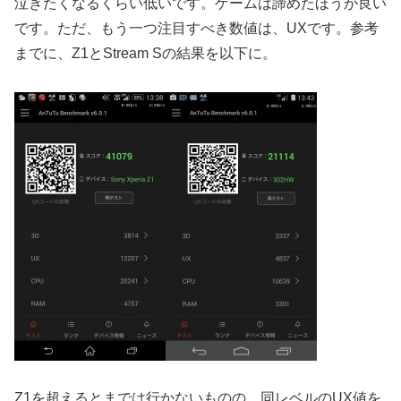
泣きたくなるくらい低いです。ゲームは諦めたほうが良い
です。ただ、もう一つ注目すべき数値は、UXです。参考
までに、Z1とStream Sの結果を以下に。
Z1を超えるとまでは行かないものの、同レベルのUX値を