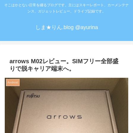
そこはかとない日常を綴るブログです。主にはスキーレポート、カーメンテナ
ンス、ガジェットレビュー、ドライブ記録です。
しま★りん.blog @ayurina
arrows M02レビュー。SIMフリー全部盛
りで脱キャリア端末へ。
Android