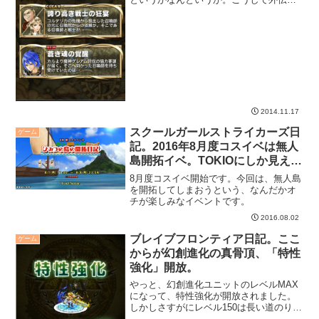
にシナリオを見せていくのかな。楽しみ
です。
2014.11.17
スクールガールストライカーズ日
ゲーム
記。2016年8月度コスイベは無人
島開拓イベ。TOKIOにしか見えな
い。
8月度コスイベ開始です。今回は、無人島
を開拓してしまおうという、なんだかオ
チが楽しみなイベントです。
2016.08.02
ブレイブフロンティア日記。ここ
ゲーム
からが幻創進化の真骨頂、「特性
強化」開放。
やっと、幻創進化ユニットのレベルMAX
になって、特性強化が開放されました。
しかしさすがにレベル150は長い道のりだ
った。