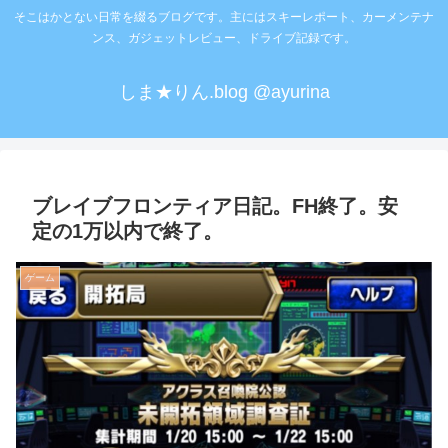
そこはかとない日常を綴るブログです。主にはスキーレポート、カーメンテナ
ンス、ガジェットレビュー、ドライブ記録です。
しま★りん.blog @ayurina
ブレイブフロンティア日記。FH終了。安
定の1万以内で終了。
ゲーム