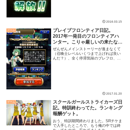
2016.03.15
ブレイブフロンティア日記。
ゲーム
2017年一発目のフロンティアハ
ンター。こりゃ厳しいの来たな
ぁ。
ぜんぜんメインストーリーが進まなくて
（召喚士レベルいくつまで上げれば良い
んだ？）、全く停滞気味のブレフロ、
2017年一発目のフロンティアハンターで
す。最近、FHしかやってない気がしない
でもない。
2017.01.20
スクールガールストライカーズ日
ゲーム
記。特訓終わってた。ランキング
報酬ゲット。
おう、特訓期間終わりました。SRチケま
で入手したところで、もう俺の中では終