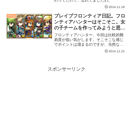
わってたので、忘れてましたわ。
2014.11.18
ブレイブフロンティア日記。フロ
ゲーム
ンティアハンターはそこそこ。女
の子チームを作ってみようと思っ
た件。
フロンティアハンター、今回は比較的難
易度が低い気がします。そこそこな感じ
でポイントは溜まるのですが、当然なが
らライバルもポイントは溜まるわけ
2014.11.22
で・・・順位が伸びない、と。ランキン
グ報酬は厳しいかなぁ。
スポンサーリンク