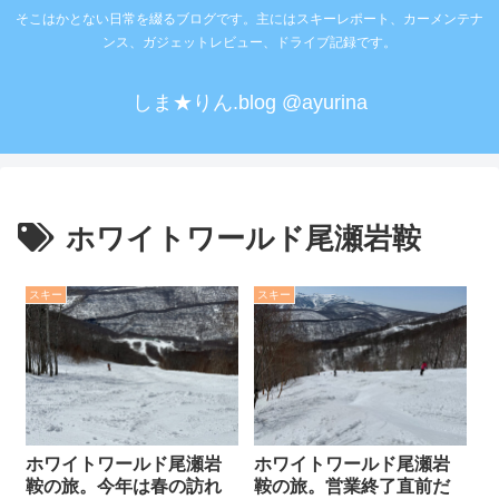
そこはかとない日常を綴るブログです。主にはスキーレポート、カーメンテナ
ンス、ガジェットレビュー、ドライブ記録です。
しま★りん.blog @ayurina
ホワイトワールド尾瀬岩鞍
スキー
スキー
ホワイトワールド尾瀬岩
ホワイトワールド尾瀬岩
鞍の旅。今年は春の訪れ
鞍の旅。営業終了直前だ