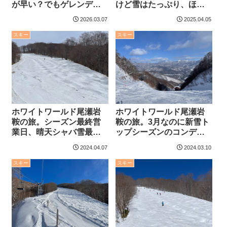
が早い？でもゲレンデに
けど雪はたっぷり、ほぼ
はまだ雪がたっぷり残っ
全コース滑れるコンディ
2026.03.07
2025.04.05
てた。
ションだった。
スキー
スキー
ホワイトワールド尾瀬岩
ホワイトワールド尾瀬岩
鞍の旅。シーズン最終営
鞍の旅。3月なのに新雪ト
業日、晴天シャバ雪最
ップシーズンのコンディ
高。春なのでコース幅が
ション。コブと急斜面を
2024.04.07
2024.03.10
狭いところがあった件。
滑り倒した件。
スキー
スキー