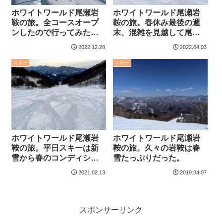
ホワイトワールド尾瀬岩
ホワイトワールド尾瀬岩
鞍の旅。全コースオープ
鞍の旅。春休み最後の週
ンしたので行ってみた。
末、混雑を見越して尾瀬
やはりハードなスキー場
岩鞍へ。コブ三昧で大満
2022.12.28
2022.04.03
だった件。
足。
スキー
スキー
ホワイトワールド尾瀬岩
ホワイトワールド尾瀬岩
鞍の旅。平日スキーは新
鞍の旅。久々の岩鞍は春
雪から春のコンディショ
雪たっぷりだった。
ンへ、スクール入校して
2021.02.13
2019.04.07
みた。
スポンサーリンク