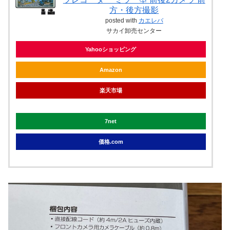
方・後方撮影
posted with
カエレバ
サカイ卸売センター
Yahooショッピング
Amazon
楽天市場
7net
価格.com