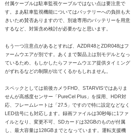
付属ケーブルは駐車監視ケーブルではない点は要注意で
す。まあ駐車監視機能についてはバッテリーへの負担も大
きいため賛否ありますので、別途専用のバッテリーを用意
するなど、対策含め検討が必要かなと思います。
もう一つ注意点があるとすれば、AZDR48とZDR048はフ
ァームウエアが別です。あくまで製品上は別モデルとなっ
ているため、もしかしたらファームウエア提供タイミング
がずれるなどの制限が出てくるかもしれません。
スペックとしては前後カメラFHD、STARVISではありま
せんが高感度センサー「PureCel Plus」を採用、HDR対
応、フレームレートは「27.5」ですので特に設定などなく
LED信号にも対応します。録画ファイルは30秒毎に1ファ
イルとなり、変更不可、SDカードは32GBのものが付属
し、最大容量は128GBまでとなっています。運転支援機