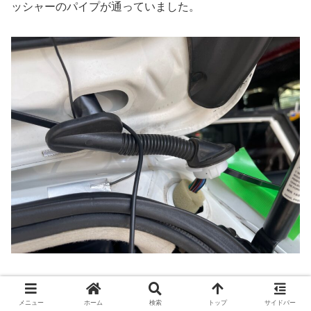
ッシャーのパイプが通っていました。
蛇腹にケーブルを通すには、長くて太いタイラップがあっ
たのでこれを使いました。とは言え既に多くのケーブルが
メニュー
ホーム
検索
トップ
サイドバー