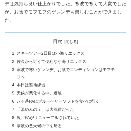
デは気持ち良い仕上がりでした。寒波で寒くて大変でした
が、お陰でモフモフのゲレンデも楽しむことができまし
た。
目次
スキーツアー2日目は小海リエックス
佐久から近くて便利な小海リエックス
寒波で寒いゲレンデ、お陰でコンディションはモフモ
フへ
本日は整地練習
天候が悪化する中、退散・・・
八ヶ岳PAにブルーベリーソフトを食べに行く
「湯めみの丘」は大混雑だった
境川PAがリニューアルされていた
寒波の悪天候の中を帰る