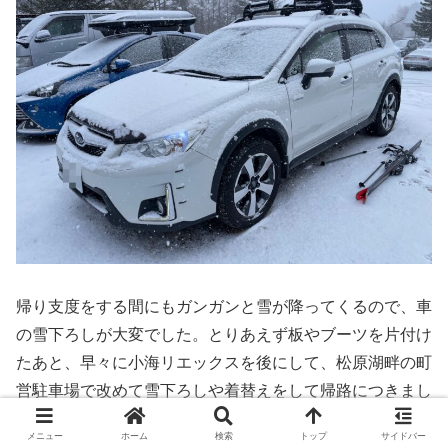
帰り支度をする間にもガンガンと雪が降ってくるので、車
の雪下ろしが大変でした。とりあえず板やブーツを片付け
たあと、早々に小海リエックスを後にして、松原湖畔の町
営駐車場で改めて雪下ろしや着替えをして帰路につきまし
た。松原湖畔と小海リエックスでも天候がかなり違うのを
メニュー
ホーム
検索
トップ
サイドバー
実感しました。