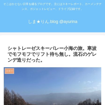
そこはかとない日常を綴るブログです。主にはスキーレポート、カーメンテナ
ンス、ガジェットレビュー、ドライブ記録です。
しま★りん.blog @ayurina
シャトレーゼスキーバレー小海の旅。寒波
でモフモフでリフト待ち無し。流石のゲレ
ンデ造りだった。
スキー