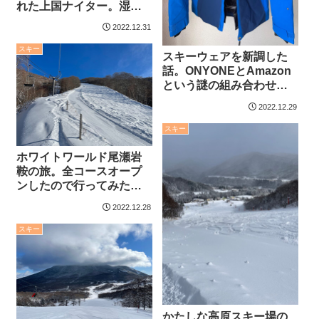
れた上国ナイター。湿り
雪でグチャグチャ。
2022.12.31
スキー
スキーウェアを新調した
話。ONYONEとAmazon
という謎の組み合わせに
なった件。
2022.12.29
スキー
ホワイトワールド尾瀬岩
鞍の旅。全コースオープ
ンしたので行ってみた。
やはりハードなスキー場
2022.12.28
だった件。
スキー
かたしな高原スキー場の