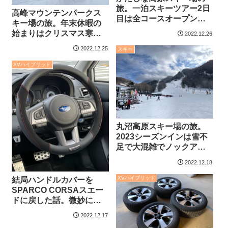
旅。一泊スキーツアー2日
高峰マウンテンパークス
目は全コースオープンの
キー場の旅。年末休暇の
かたしな高原へ。寒波を
始まりはクリスマス寒波
2022.12.26
乗り越えた先には新雪天
の中、突然の一泊スキー
国が待っていた。
2022.12.25
スキー
ツアーへ。今度こそ本気
のシーズンスタート。
XVハイブリッド
丸沼高原スキー場の旅。
2023シーズンインは雪不
足で大混雑でノックアウ
ト。シーズン最初は滑り
2022.12.18
に行くことが大事。
XVハイブリッド
結局ハンドルカバーを
SPARCO CORSAスエー
ドに戻した話。微妙にス
エード素材が進化してい
2022.12.17
る気もする。