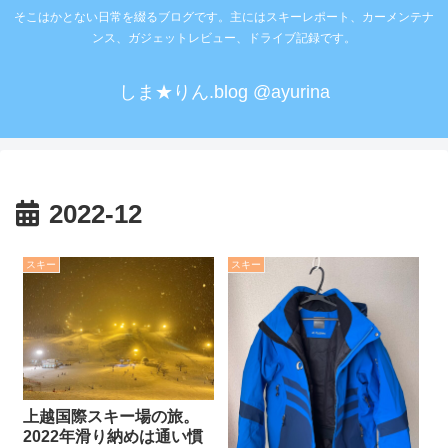
そこはかとない日常を綴るブログです。主にはスキーレポート、カーメンテナ
ンス、ガジェットレビュー、ドライブ記録です。
しま★りん.blog @ayurina
2022-12
スキー
スキー
上越国際スキー場の旅。
2022年滑り納めは通い慣