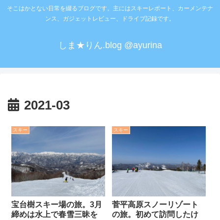
そこはかとない日常を綴るブログです。主にはスキーレポート、カーメンテナ
ンス、ガジェットレビュー、ドライブ記録です。
しま★りん.blog @ayurina
2021-03
スキー
スキー
宝台樹スキー場の旅。3月
菅平高原スノーリゾート
締めは水上で春雪三昧を
の旅。初めて訪問したけ