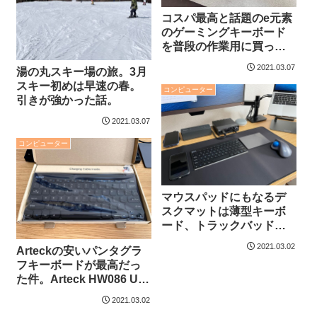
コスパ最高と話題のe元素
のゲーミングキーボード
を普段の作業用に買って
みた
2021.03.07
湯の丸スキー場の旅。3月
スキー初めは早速の春。
コンピューター
引きが強かった話。
2021.03.07
コンピューター
マウスパッドにもなるデ
スクマットは薄型キーボ
ード、トラックバッドと
相性が良かった話
2021.03.02
Arteckの安いパンタグラ
フキーボードが最高だっ
た件。Arteck HW086 US
キーボードレビュー。
2021.03.02