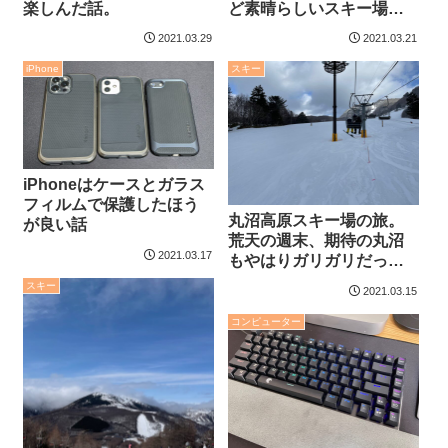
楽しんだ話。
ど素晴らしいスキー場だ
った件。次は是非トップ
2021.03.29
2021.03.21
シーズンに訪れたい。
iPhone
スキー
iPhoneはケースとガラス
フィルムで保護したほう
丸沼高原スキー場の旅。
が良い話
荒天の週末、期待の丸沼
2021.03.17
もやはりガリガリだっ
た。
スキー
2021.03.15
コンピューター