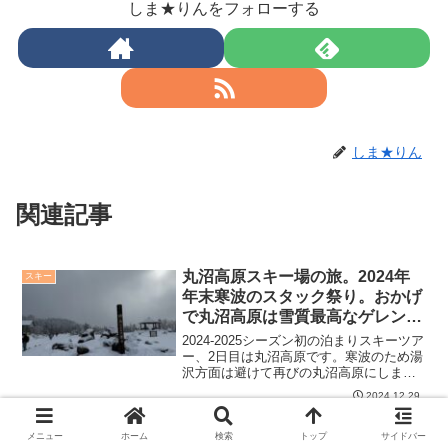
しま★りんをフォローする
しま★りん
関連記事
丸沼高原スキー場の旅。2024年
スキー
年末寒波のスタック祭り。おかげ
で丸沼高原は雪質最高なゲレンデ
だった。
2024-2025シーズン初の泊まりスキーツア
ー、2日目は丸沼高原です。寒波のため湯
沢方面は避けて再びの丸沼高原にしまし
た。雪質良かったし空いてたし、とても
2024.12.29
楽しく滑ることができました。朝の沼田
街道、片品付近のスタック祭りは大変で
湯の丸スキー場の旅。毎度のこと
スキー
した。
メニュー
ホーム
検索
トップ
サイドバー
ながら、寒波の湯の丸は寒かっ