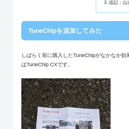
追記：山
TuneChipを追加してみた
しばらく前に購入したTuneChipがなかな
はTuneChip CXです。