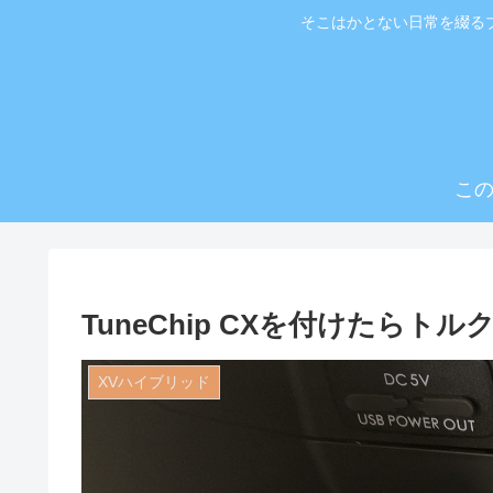
そこはかとない日常を綴る
こ
TuneChip CXを付けたらト
XVハイブリッド