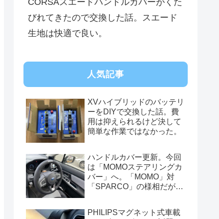
CORSAスエードハンドルカバーがくた
びれてきたので交換した話。スエード
生地は快適で良い。
人気記事
XVハイブリッドのバッテリ
ーをDIYで交換した話。費
用は抑えられるけど決して
簡単な作業ではなかった。
ハンドルカバー更新。今回
は「MOMOステアリングカ
バー」へ。「MOMO」対
「SPARCO」の様相だが、
俺的には今はまだSPARCO
を推す。
PHILIPSマグネット式車載