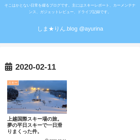
そこはかとない日常を綴るブログです。主にはスキーレポート、カーメンテナ
ンス、ガジェットレビュー、ドライブ記録です。
しま★りん.blog @ayurina
2020-02-11
スキー
上越国際スキー場の旅。
夢の平日スキーで一日滑
りまくった件。