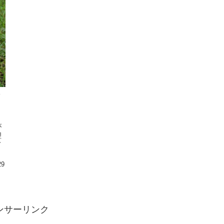
が
理
て
29
ンサーリンク