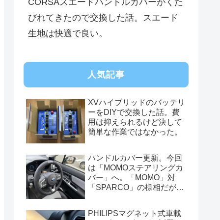
CORSAスエードハンドルカバーがくた
びれてきたので交換した話。スエード
生地は快適で良い。
人気記事
XVハイブリッドのバッテリ
ーをDIYで交換した話。費
用は抑えられるけど決して
簡単な作業ではなかった。
ハンドルカバー更新。今回
は「MOMOステアリングカ
バー」へ。「MOMO」対
「SPARCO」の様相だが、
俺的には今はまだSPARCO
を推す。
PHILIPSマグネット式車載