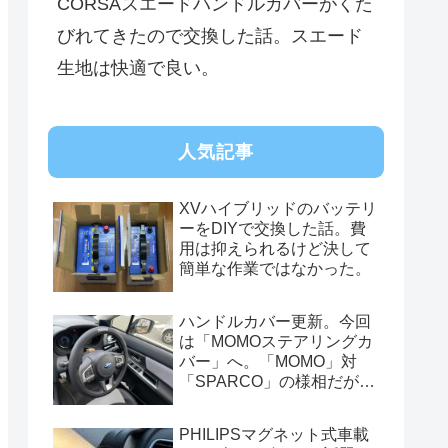
CORSAスエードハンドルカバーがくた
びれてきたので交換した話。スエード
生地は快適で良い。
人気記事
XVハイブリッドのバッテリ
ーをDIYで交換した話。費
用は抑えられるけど決して
簡単な作業ではなかった。
ハンドルカバー更新。今回
は「MOMOステアリングカ
バー」へ。「MOMO」対
「SPARCO」の様相だが、
俺的には今はまだSPARCO
を推す。
PHILIPSマグネット式車載