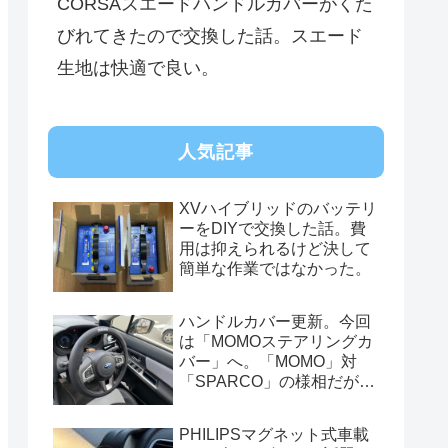
CORSAスエードハンドルカバーがくた
びれてきたので交換した話。スエード
生地は快適で良い。
人気記事
XVハイブリッドのバッテリ
ーをDIYで交換した話。費
用は抑えられるけど決して
簡単な作業ではなかった。
ハンドルカバー更新。今回
は「MOMOステアリングカ
バー」へ。「MOMO」対
「SPARCO」の様相だが、
俺的には今はまだSPARCO
を推す。
PHILIPSマグネット式車載