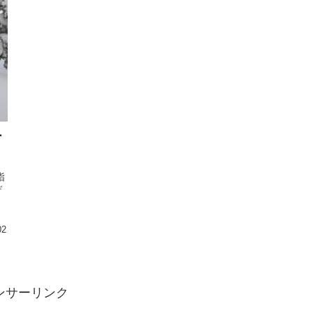
ー
詣
デ
、
02
ンサーリンク