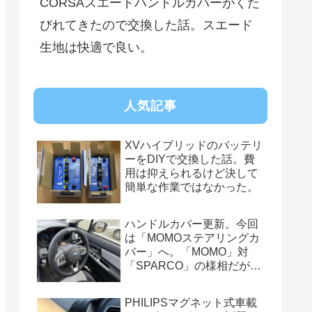
CORSAスエードハンドルカバーがくた
びれてきたので交換した話。スエード
生地は快適で良い。
人気記事
XVハイブリッドのバッテリ
ーをDIYで交換した話。費
用は抑えられるけど決して
簡単な作業ではなかった。
ハンドルカバー更新。今回
は「MOMOステアリングカ
バー」へ。「MOMO」対
「SPARCO」の様相だが、
俺的には今はまだSPARCO
を推す。
PHILIPSマグネット式車載