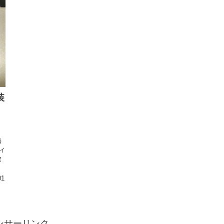
装
う
ィ
微
01
ンサーリンク